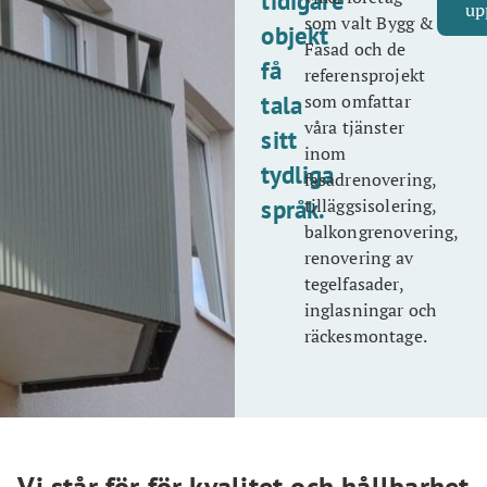
tidigare
up
som valt Bygg &
objekt
Fasad och de
få
referensprojekt
tala
som omfattar
våra tjänster
sitt
inom
tydliga
fasadrenovering,
språk.
tilläggsisolering,
balkongrenovering,
renovering av
tegelfasader,
inglasningar och
räckesmontage.
Vi står för för kvalitet och hållbarhet