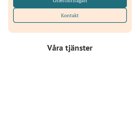
Offertförfrågan
Kontakt
Våra tjänster
Fasadrenovering
Tilläggsisolering putsade
fasader