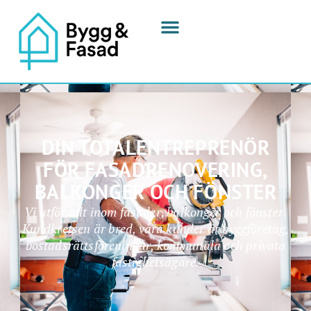
DIN TOTALENTREPRENÖR
FÖR FASADRENOVERING,
BALKONGER OCH FÖNSTER
Vi utför allt inom fasader, balkonger och fönster.
Kundkretsen är bred, våra kunder är byggföretag,
bostadsrättsföreningar, kommunala och privata
fastighetsägare.