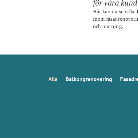
för våra kund
Här kan du se vilka
inom fasadrenoverin
och murning.
Alla
Balkongrenovering
Fasadr