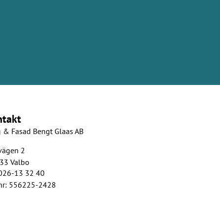
ntakt
 & Fasad Bengt Glaas AB
vägen 2
33 Valbo
 026-13 32 40
nr: 556225-2428